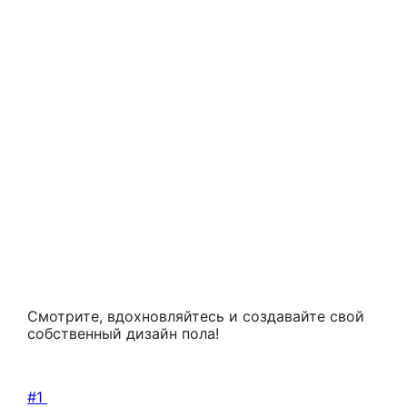
паркета
Компания UNIFLOORS представляет более 100
интересных идей укладки паркетного пола.
Сочетание досок различных размеров, форм и
цветов позволяет создавать индивидуальные
художественные узоры на полу. Здесь нет
пределов фантазии — при сочетании
нескольких цветов можно создавать до 20 000
дизайнов паркетного пола.
Смотрите, вдохновляйтесь и создавайте свой
собственный дизайн пола!
#1