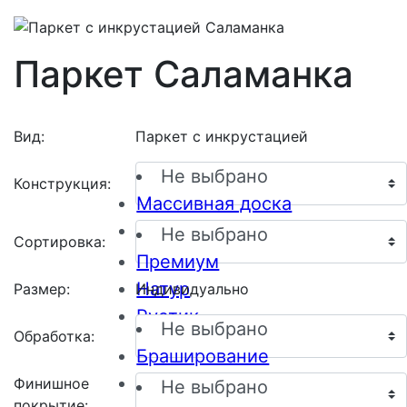
Паркет Саламанка
Вид:
Паркет с инкрустацией
Не выбрано
Конструкция:
Массивная доска
Инженерная доска
Не выбрано
Сортировка:
Премиум
Натур
Размер:
Индивидуально
Рустик
Не выбрано
Обработка:
Браширование
Пескоструйная обработка
Финишное
Не выбрано
покрытие: