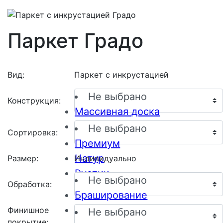
Паркет Градо
Вид:
Паркет с инкрустацией
Не выбрано
Конструкция:
Массивная доска
Инженерная доска
Не выбрано
Сортировка:
Премиум
Натур
Размер:
Индивидуально
Рустик
Не выбрано
Обработка:
Браширование
Пескоструйная обработка
Финишное
Не выбрано
покрытие: