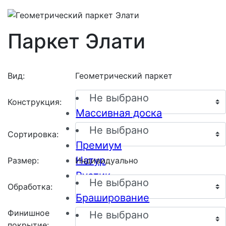
Паркет Элати
Вид:
Геометрический паркет
Не выбрано
Конструкция:
Массивная доска
Инженерная доска
Не выбрано
Сортировка:
Премиум
Натур
Размер:
Индивидуально
Рустик
Не выбрано
Обработка:
Браширование
Пескоструйная обработка
Финишное
Не выбрано
покрытие: