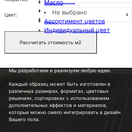
Строгание
Масло
Античное старение
Масло-воск
Не выбрано
Цвет:
Пиление
Лак
Ассортимент цветов
Индивидуальный цвет
Рассчитать стоимость м2
Мы разработаем
и реализуем любую идею
Каждый образец может быть изготовлен в
различных размерах, форматах, цветовых
решениях, сортировках с использованием
дополнительных эффектов и материалов,
которые можно смело интегрировать в дизайн
Вашего пола.