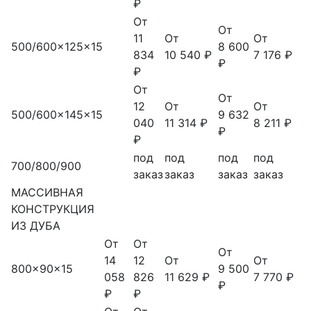
₽
От
От
11
От
От
500/600x125x15
8 600
834
10 540 ₽
7 176 ₽
₽
₽
От
От
12
От
От
500/600x145x15
9 632
040
11 314 ₽
8 211 ₽
₽
₽
под
под
под
под
700/800/900
заказ
заказ
заказ
заказ
МАССИВНАЯ
КОНСТРУКЦИЯ
ИЗ ДУБА
От
От
От
14
12
От
От
800x90x15
9 500
058
826
11 629 ₽
7 770 ₽
₽
₽
₽