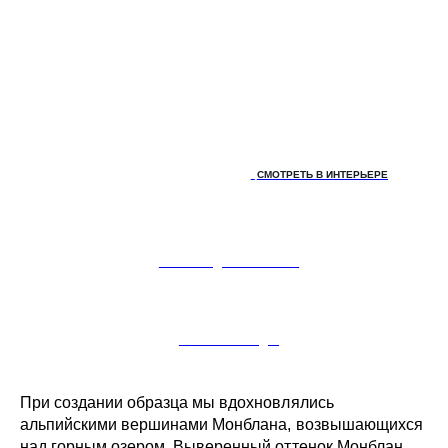
СМОТРЕТЬ В ИНТЕРЬЕРЕ
ЗАКАЗАТЬ ДИЗАЙН-ПРОЕКТ
ЗАКАЗАТЬ УКЛАДКУ
При создании образца мы вдохновлялись
альпийскими вершинами Монблана, возвышающихся
над горным озером. Выверенный оттенок Монблан