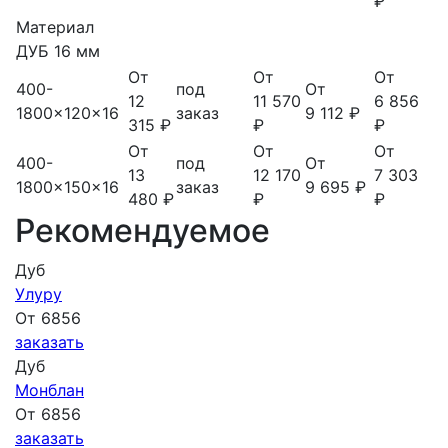
₽
Материал
ДУБ 16 мм
От
От
От
400-
под
От
12
11 570
6 856
1800x120x16
заказ
9 112 ₽
315 ₽
₽
₽
От
От
От
400-
под
От
13
12 170
7 303
1800x150x16
заказ
9 695 ₽
480 ₽
₽
₽
Рекомендуемое
Дуб
Улуру
От 6856
заказать
Дуб
Монблан
От 6856
заказать