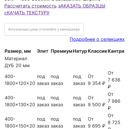
Рассчитать стоимость
зАКАЗАТЬ ОБРАЗЦЫ
сКАЧАТЬ ТЕКСТУРУ
Актуальные цены уточняйте у менеджера
Подробнее о селекциях
Размер, мм
Элит
Премиум
Натур
Классик
Кантри
Материал
ДУБ 20 мм
От
400-
под
под
под
От
7 636
1800x120x20
заказ
заказ
заказ
9 354 ₽
₽
От
400-
под
под
под
От
7 986
1800x130x20
заказ
заказ
заказ
9 500 ₽
₽
От
400-
под
под
под
От
8 725
1800x150x20
заказ
заказ
заказ
9 695 ₽