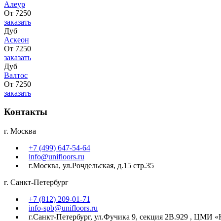
Алеур
От 7250
заказать
Дуб
Аскеон
От 7250
заказать
Дуб
Валтос
От 7250
заказать
Контакты
г. Москва
+7 (499) 647-54-64
info@unifloors.ru
г.Москва, ул.Рочдельская, д.15 стр.35
г. Санкт-Петербург
+7 (812) 209-01-71
info-spb@unifloors.ru
г.Санкт-Петербург, ул.Фучика 9, секция 2В.929 , ЦМИ «