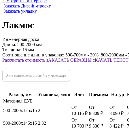
Смотреть в интерьере
Заказать Дизайн-проект
Заказать укладку
Лакмос
Инженерная доска
Длина:
500-2000 мм
Толщина:
15 мм
Соотношение длин в упаковке:
500-700мм - 30%; 800-2000мм -
Рассчитать стоимость
зАКАЗАТЬ ОБРАЗЦЫ
сКАЧАТЬ ТЕКСТ
Актуальные цены уточняйте у менеджера
Размер, мм
Упаковка, м/кв
Элит
Премиум
Натур
Материал ДУБ
От
От
От
500-2000х125х15
2
10 116 ₽
8 809 ₽
8 090 ₽
7
От
От
От
500-2000х145х15
2,32
10 703 ₽
9 330 ₽
8 422 ₽
7