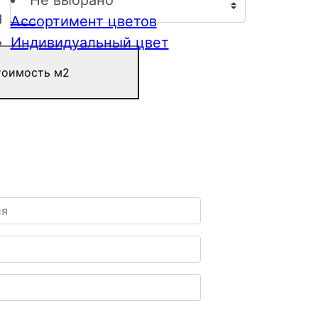
Не выбрано
Пиление
Лак
Ассортимент цветов
Индивидуальный цвет
тоимость м2