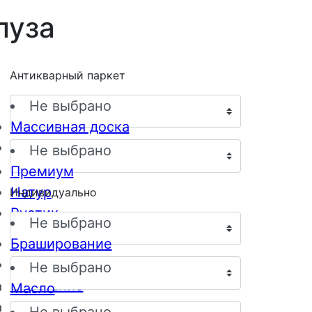
луза
Антикварный паркет
Не выбрано
Массивная доска
Инженерная доска
Не выбрано
Премиум
Натур
Индивидуально
Рустик
Не выбрано
Браширование
Пескоструйная обработка
Не выбрано
Строгание
Масло
Античное старение
Масло-воск