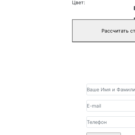
Цвет:
Рассчитать с
Получить консультацию
ею
 в различных размерах,
вках с использованием
, которые можно смело