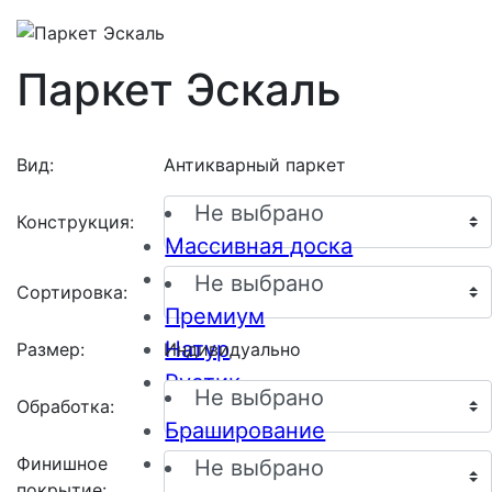
Паркет Эскаль
Вид:
Антикварный паркет
Не выбрано
Конструкция:
Массивная доска
Инженерная доска
Не выбрано
Сортировка:
Премиум
Натур
Размер:
Индивидуально
Рустик
Не выбрано
Обработка:
Браширование
Пескоструйная обработка
Финишное
Не выбрано
покрытие: