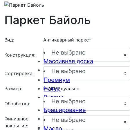
Паркет Байоль
Вид:
Антикварный паркет
Не выбрано
Конструкция:
Массивная доска
Инженерная доска
Не выбрано
Сортировка:
Премиум
Натур
Размер:
Индивидуально
Рустик
Не выбрано
Обработка:
Браширование
Пескоструйная обработка
Финишное
Не выбрано
покрытие:
Строгание
Масло